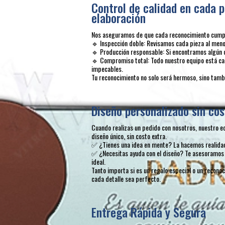
Control de calidad en cada p
elaboración
Nos aseguramos de que cada reconocimiento cumpla
🔹 Inspección doble: Revisamos cada pieza al menos
🔹 Producción responsable: Si encontramos algún 
🔹 Compromiso total: Todo nuestro equipo está ca
impecables.
Tu reconocimiento no solo será hermoso, sino tambi
Diseño personalizado sin cos
Cuando realizas un pedido con nosotros, nuestro e
diseño único, sin costo extra.
✅ ¿Tienes una idea en mente? La hacemos realida
✅ ¿Necesitas ayuda con el diseño? Te asesoramos 
ideal.
Tanto importa si es un regalo especial o un recon
cada detalle sea perfecto.
Entrega Rápida y Segura