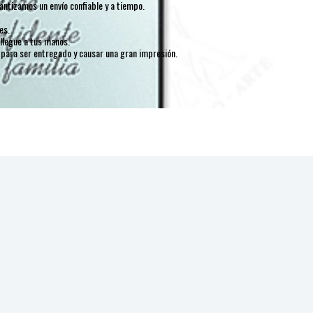
ntizamos un envío confiable y a tiempo.
es.
llegue a tus manos.
 para ser entregado y causar una gran impresión.