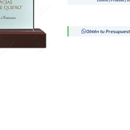
Diseño | Pruebas | S
Obtén tu Presupues