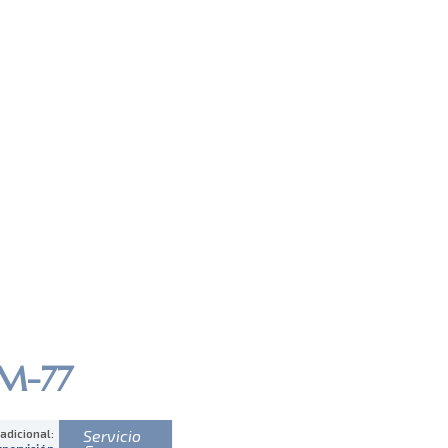
M-77
Servicio
 adicional: