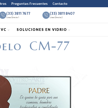
TODA LA REPUBLICA MEXICANA
tros
Preguntas Frecuentes
Contacto
(33) 3811 7677
(33) 3811 8407
Línea Directa 1
Línea Directa 2
PVC
SOLUCIONES EN VIDRIO
elo CM-77