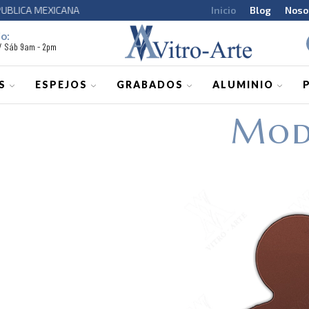
CA MEXICANA
Inicio
Blog
SERVICIO A 
Noso
o:
 / Sáb 9am - 2pm
S
ESPEJOS
GRABADOS
ALUMINIO
Mod