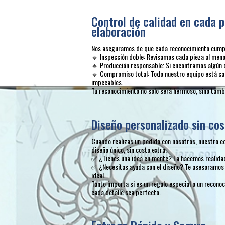
Control de calidad en cada p
elaboración
Nos aseguramos de que cada reconocimiento cumpla
🔹 Inspección doble: Revisamos cada pieza al menos
🔹 Producción responsable: Si encontramos algún 
🔹 Compromiso total: Todo nuestro equipo está ca
impecables.
Tu reconocimiento no solo será hermoso, sino tambi
Diseño personalizado sin cos
Cuando realizas un pedido con nosotros, nuestro e
diseño único, sin costo extra.
✅ ¿Tienes una idea en mente? La hacemos realida
✅ ¿Necesitas ayuda con el diseño? Te asesoramos 
ideal.
Tanto importa si es un regalo especial o un recon
cada detalle sea perfecto.