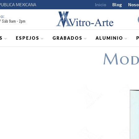
CA MEXICANA
Inicio
Blog
Noso
o:
 / Sáb 9am - 2pm
S
ESPEJOS
GRABADOS
ALUMINIO
Mod