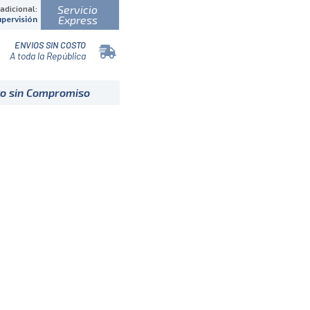
Servicio
 adicional:
Express
upervisión
ENVIOS SIN COSTO
A toda la República
to sin Compromiso