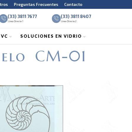
tros
Preguntas Frecuentes
Contacto
(33) 3811 7677
(33) 3811 8407
Línea Directa 1
Línea Directa 2
PVC
SOLUCIONES EN VIDRIO
elo CM-01