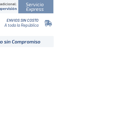
Servicio
 adicional:
Express
upervisión
ENVIOS SIN COSTO
A toda la República
to sin Compromiso