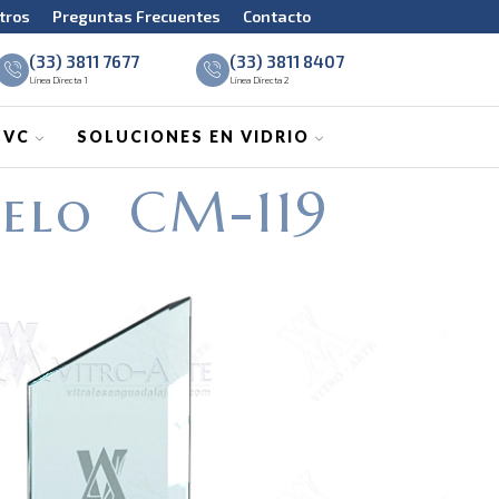
tros
Preguntas Frecuentes
Contacto
(33) 3811 7677
(33) 3811 8407
Línea Directa 1
Línea Directa 2
PVC
SOLUCIONES EN VIDRIO
elo CM-119