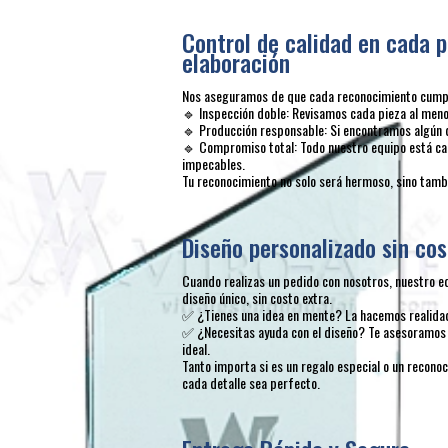
Control de calidad en cada p
elaboración
Nos aseguramos de que cada reconocimiento cumpla
🔹 Inspección doble: Revisamos cada pieza al menos
🔹 Producción responsable: Si encontramos algún 
🔹 Compromiso total: Todo nuestro equipo está ca
impecables.
Tu reconocimiento no solo será hermoso, sino tambi
Diseño personalizado sin cos
Cuando realizas un pedido con nosotros, nuestro e
diseño único, sin costo extra.
✅ ¿Tienes una idea en mente? La hacemos realida
✅ ¿Necesitas ayuda con el diseño? Te asesoramos 
ideal.
Tanto importa si es un regalo especial o un recon
cada detalle sea perfecto.