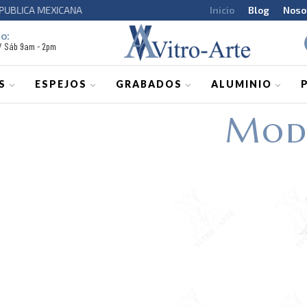
CA MEXICANA
Inicio
Blog
Noso
o:
 / Sáb 9am - 2pm
S
ESPEJOS
GRABADOS
ALUMINIO
Mod