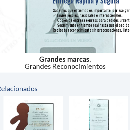
Entrega Rápida y Segura
Sabemos que el tiempo es importante, por eso gara
✅ Envíos locales, nacionales e internacionales.
✅ Opción de entrega express para pedidos urgent
✅ Seguimiento en tiempo real hasta que el pedido 
Recibe tu reconocimiento sin preocupaciones, listo
Grandes marcas,
Grandes Reconocimientos
Relacionados