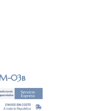
M-03b
Servicio
 adicional:
Express
upervisión
ENVIOS SIN COSTO
A toda la República