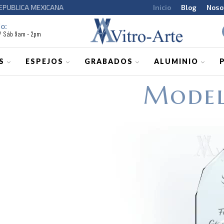
ICA MEXICANA
Inicio
Blog
Noso
o:
 / Sáb 9am - 2pm
S
ESPEJOS
GRABADOS
ALUMINIO
Mode