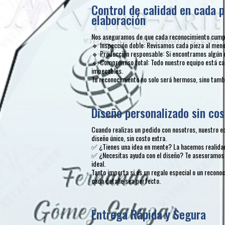
Control de calidad en cada p
elaboración
Nos aseguramos de que cada reconocimiento cumpla
🔹 Inspección doble: Revisamos cada pieza al menos
🔹 Producción responsable: Si encontramos algún 
🔹 Compromiso total: Todo nuestro equipo está ca
impecables.
Tu reconocimiento no solo será hermoso, sino tambi
Diseño personalizado sin cos
Cuando realizas un pedido con nosotros, nuestro e
diseño único, sin costo extra.
✅ ¿Tienes una idea en mente? La hacemos realida
✅ ¿Necesitas ayuda con el diseño? Te asesoramos 
ideal.
Tanto importa si es un regalo especial o un recon
cada detalle sea perfecto.
Entrega Rápida y Segura