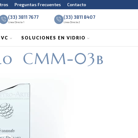
tros
Preguntas Frecuentes
Contacto
(33) 3811 7677
(33) 3811 8407
Línea Directa 1
Línea Directa 2
PVC
SOLUCIONES EN VIDRIO
lo CMM-03b
Reproductor
de
vídeo