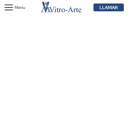
LLAMAR
Menu
PVC
Soluciones integrales para proyectos
arquitectónicos, residenciales y
comerciales de cualquier escala
Desde fachadas hasta divisiones
interiores