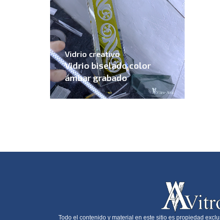
Vidrio creativo
Vidrio biselado color
ámbar grabado
Todo el contenido y material en este sitio es propiedad exclu