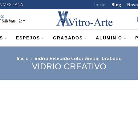
CA MEXICANA
Inicio
Blog
Noso
io:
 / Sáb 9am - 2pm
S
ESPEJOS
GRABADOS
ALUMINIO
Inicio
Vidrio Biselado Color Ámbar Grabado
VIDRIO CREATIVO