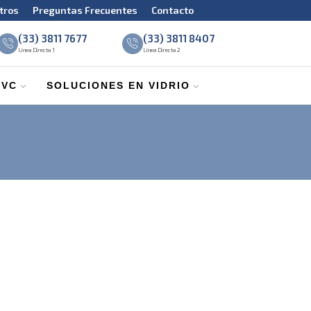
tros
Preguntas Frecuentes
Contacto
(33) 3811 7677
(33) 3811 8407
Línea Directa 1
Línea Directa 2
PVC
SOLUCIONES EN VIDRIO