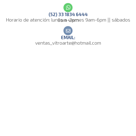
(52) 33 1834 6444
Horario de atención: lunes a viernes 9am-6pm || sábados 9am-2pm
EMAIL:
ventas_vitroarte@hotmail.com