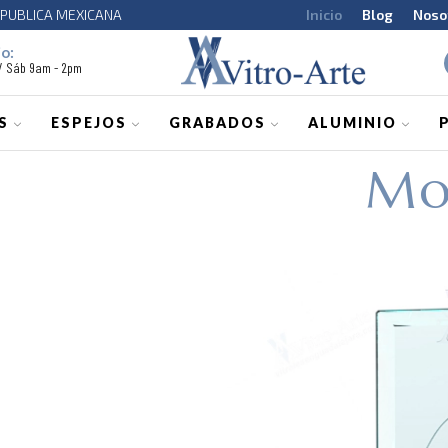
CA MEXICANA
Inicio
Blog
Noso
o:
 / Sáb 9am - 2pm
S
ESPEJOS
GRABADOS
ALUMINIO
Mo