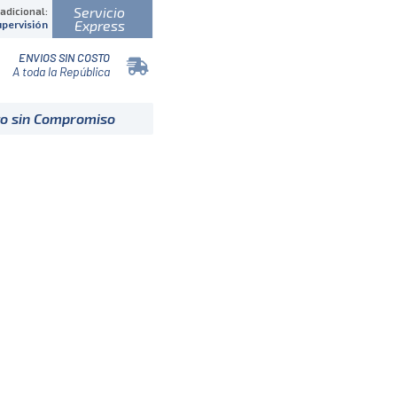
Servicio
 adicional:
Express
upervisión
ENVIOS SIN COSTO
A toda la República
to sin Compromiso