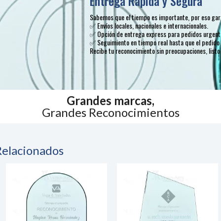
Entrega Rápida y Segura
Sabemos que el tiempo es importante, por eso gara
✅ Envíos locales, nacionales e internacionales.
✅ Opción de entrega express para pedidos urgent
✅ Seguimiento en tiempo real hasta que el pedido 
Recibe tu reconocimiento sin preocupaciones, listo
Grandes marcas,
Grandes Reconocimientos
Relacionados