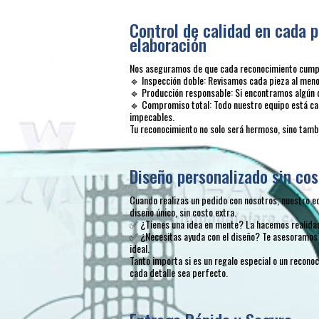
Control de calidad en cada p
elaboración
Nos aseguramos de que cada reconocimiento cumpla
🔹 Inspección doble: Revisamos cada pieza al menos
🔹 Producción responsable: Si encontramos algún 
🔹 Compromiso total: Todo nuestro equipo está ca
impecables.
Tu reconocimiento no solo será hermoso, sino tambi
Diseño personalizado sin cos
Cuando realizas un pedido con nosotros, nuestro e
diseño único, sin costo extra.
✅ ¿Tienes una idea en mente? La hacemos realida
✅ ¿Necesitas ayuda con el diseño? Te asesoramos 
ideal.
Tanto importa si es un regalo especial o un recon
cada detalle sea perfecto.