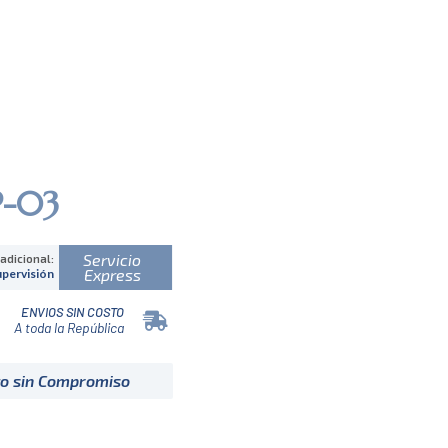
P-03
Servicio
 adicional:
Express
upervisión
ENVIOS SIN COSTO
A toda la República
to sin Compromiso