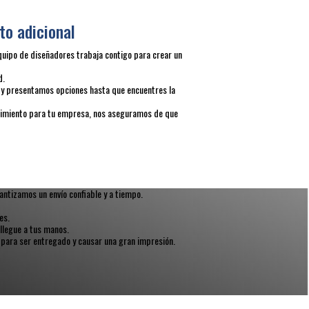
to adicional
quipo de diseñadores trabaja contigo para crear un
d.
y presentamos opciones hasta que encuentres la
ocimiento para tu empresa, nos aseguramos de que
ntizamos un envío confiable y a tiempo.
es.
llegue a tus manos.
 para ser entregado y causar una gran impresión.