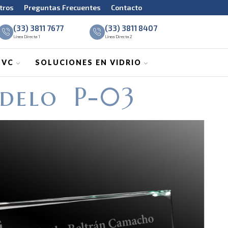
tros
Preguntas Frecuentes
Contacto
(33) 3811 7677
(33) 3811 8407
Línea Directa 1
Línea Directa 2
PVC
SOLUCIONES EN VIDRIO
delo P-03