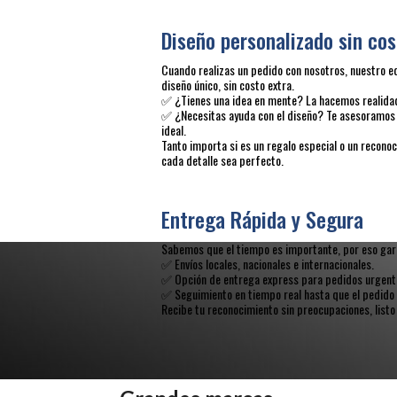
Diseño personalizado sin cos
Cuando realizas un pedido con nosotros, nuestro e
diseño único, sin costo extra.
✅ ¿Tienes una idea en mente? La hacemos realida
✅ ¿Necesitas ayuda con el diseño? Te asesoramos 
ideal.
Tanto importa si es un regalo especial o un recon
cada detalle sea perfecto.
Entrega Rápida y Segura
Sabemos que el tiempo es importante, por eso gara
✅ Envíos locales, nacionales e internacionales.
✅ Opción de entrega express para pedidos urgent
✅ Seguimiento en tiempo real hasta que el pedido 
Recibe tu reconocimiento sin preocupaciones, listo