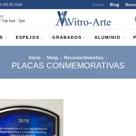
CA MEXICANA
Inicio
Blog
Noso
io:
 / Sáb 9am - 2pm
S
ESPEJOS
GRABADOS
ALUMINIO
Inicio
Shop
Reconocimientos
PLACAS CONMEMORATIVAS