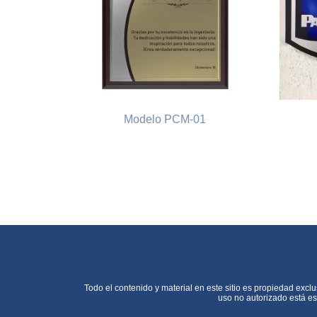
Modelo PCM-01
Todo el contenido y material en este sitio es propiedad exclu
uso no autorizado está es