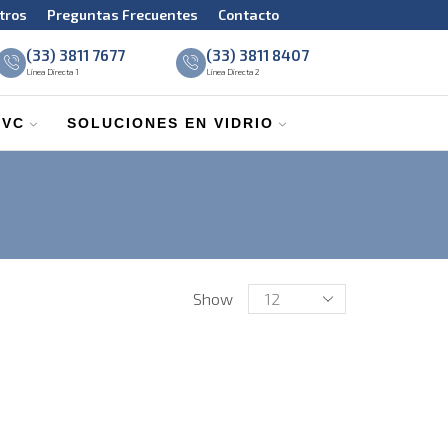
tros
Preguntas Frecuentes
Contacto
(33) 3811 7677
(33) 3811 8407
Línea Directa 1
Línea Directa 2
PVC
SOLUCIONES EN VIDRIO
Show